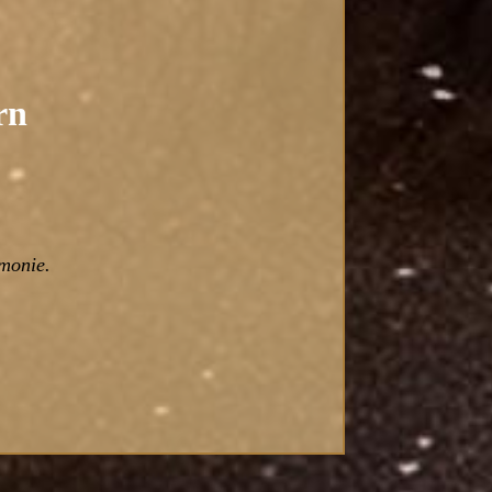
rn
emonie.