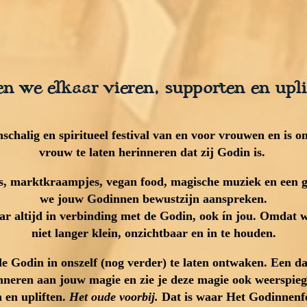
en we elkaar vieren, supporten en upli
schalig en spiritueel festival van en voor vrouwen en is o
vrouw te laten herinneren dat zij Godin is.
s, marktkraampjes, vegan food, magische muziek en een gr
we jouw Godinnen bewustzijn aanspreken.
r altijd in verbinding met de Godin, ook ín jou. Omdat w
niet langer klein, onzichtbaar en in te houden.
 de Godin in onszelf (nog verder) te laten ontwaken. Een d
nneren aan jouw magie en zie je deze magie ook weerspieg
 en upliften.
Het oude voorbij.
Dat is waar Het Godinnenfes