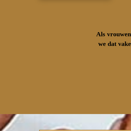
Als vrouwen 
we dat vake